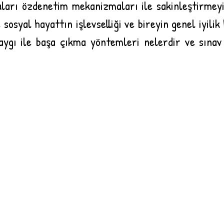
uları özdenetim mekanizmaları ile sakinleştirmey
osyal hayattın işlevselliği ve bireyin genel iyilik h
kaygı ile başa çıkma yöntemleri nelerdir ve sınav 