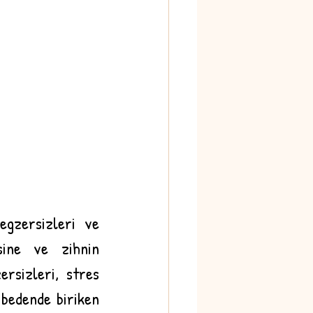
gzersizleri ve 
ine ve zihnin 
rsizleri, stres 
bedende biriken 