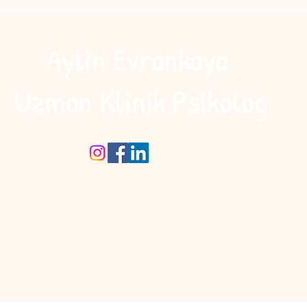
Aylin Evrankaya
Uzman Klinik Psikolog