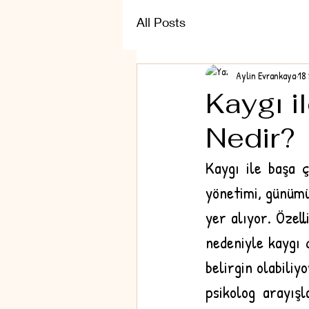
All Posts
Aylin Evrankaya
18
Kaygı i
Nedir?
Kaygı ile başa ç
yönetimi, günümü
yer alıyor. Özel
nedeniyle kaygı 
belirgin olabiliy
psikolog arayışl