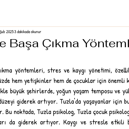
 Şub 2025
3 dakikada okunur
le Başa Çıkma Yönteml
ıkma yöntemleri, stres ve kaygı yönetimi, özellik
zde hem yetişkinler hem de çocuklar için önemli k
likle büyük şehirlerde, yoğun yaşam temposu ve yük
düzeyi giderek artıyor. Tuzla'da yaşayanlar için b
or. Bu noktada, Tuzla psikolog, Tuzla çocuk psikolo
arı da giderek artıyor. Kaygı ve stresle etkili b