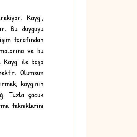
ekiyor. Kaygı, 
ır. Bu duyguyu 
işim tarafından 
malarına ve bu 
 Kaygı ile başa 
mektir. Olumsuz 
irmek, kaygının 
ığı Tuzla çocuk 
me tekniklerini 