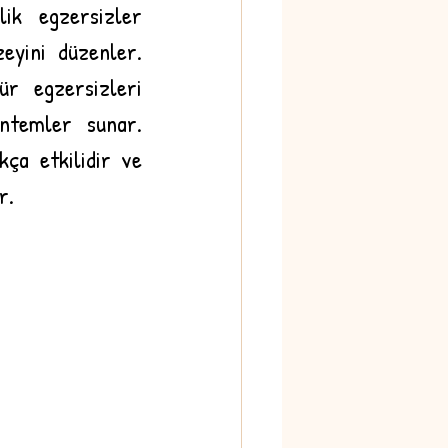
ik egzersizler 
yini düzenler. 
r egzersizleri 
ntemler sunar. 
ça etkilidir ve 
r. 