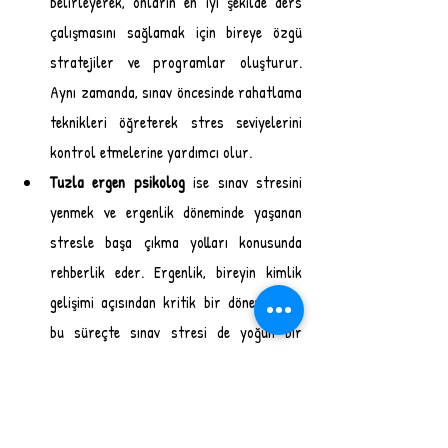
belirleyerek, onların en iyi şekilde ders 
çalışmasını sağlamak için bireye özgü 
stratejiler ve programlar oluşturur. 
Aynı zamanda, sınav öncesinde rahatlama 
teknikleri öğreterek stres seviyelerini 
kontrol etmelerine yardımcı olur. 
Tuzla ergen psikolog
 ise sınav stresini 
yenmek ve ergenlik döneminde yaşanan 
stresle başa çıkma yolları konusunda 
rehberlik eder. Ergenlik, bireyin kimlik 
gelişimi açısından kritik bir dönemdir ve 
bu süreçte sınav stresi de yoğun bir 
şekilde hissedilebilir. Tuzla Gelişim, 
öğrencilerin stres ve kaygı düzeylerini 
yönetebilmeleri için bilişsel davranışçı 