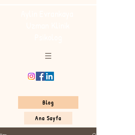
Aylin Evrankaya
Uzman Klinik
Psikolog
Blog
Ana Sayfa
Yazı