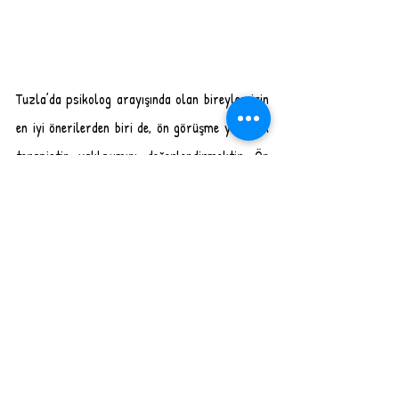
Tuzla’da psikolog arayışında olan bireyler için 
en iyi önerilerden biri de, ön görüşme yaparak 
terapistin yaklaşımını değerlendirmektir. Ön 
görüşmeler telefonda veya yüz yüze 
gerçekleştirilebilmektedir. Ön görüşme 
ücretlendirilmesi terapistten terapiste göre 
değişmektedir. Sonuç olarak, Tuzla psikolog 
tavsiye arayışında olan bireylerin, kendi 
ihtiyaçlarına ve beklentilerine uygun bir uzman 
bulabilmek için detaylı bir araştırma 
yapmaları gerekmektedir. Gerçek danışan 