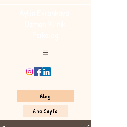
Aylin Evrankaya
Uzman Klinik
Psikolog
Blog
Ana Sayfa
Yazı