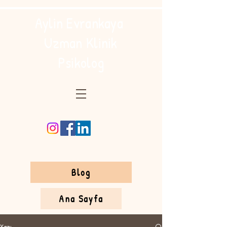
Aylin Evrankaya
Uzman Klinik
Psikolog
Blog
Ana Sayfa
Yazı