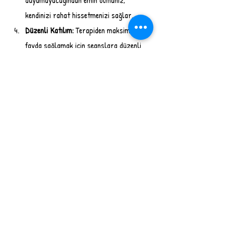
duyamayacağından emin olmanız, 
kendinizi rahat hissetmenizi sağlar.
Düzenli Katılım:
 Terapiden maksimum 
fayda sağlamak için seanslara düzenli 
olarak katılın.
Online Terapi ile İlgili Yanlış Anlamalar
Online terapi
 ile ilgili toplumda bazı yanlış 
algılar bulunabilir. Örneğin, "Yüz yüze terapi 
kadar etkili değildir" düşüncesi bunlardan 
biridir. Ancak yapılan araştırmalar, online 
terapinin yüz yüze terapi kadar etkili olduğunu 
göstermektedir. Özellikle terapist ve danışan 
güven ilişkisinin kurulduğu ve düzenli ilerleyen 
süreçlerde en etkili şekilde teraoi sürecinden 
faydalanabilirsiniz.