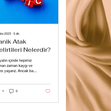
Nis 2025
∙
3
dk.
anik Atak
elirtileri Nelerdir?
atın içinde hepimiz
man zaman kaygı ve
es yaşarız. Ancak bazı
arda bu duygular
trolden çıkıp, kalbimizi
ıştıran,...
1
0