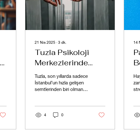
21 Nis 2025
∙
3
dk.
14 
Tuzla Psikoloji
P
Merkezlerinde
B
Alabileceğiniz
Tuzla, son yıllarda sadece
Hay
Hizmetler
İstanbul’un hızla gelişen
za
semtlerinden biri olmanın
str
Nelerdir?
ötesine geçti; aynı
anl
zamanda insanların ruhsal
kon
ve duygusal...
sık
4
0