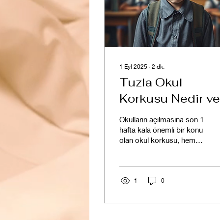
1 Eyl 2025
∙
2
dk.
Tuzla Okul
Korkusu Nedir ve
Nasıl Başa
Okulların açılmasına son 1
Çıkılabilir?
hafta kala önemli bir konu
olan okul korkusu, hem
çocukların hem de
ebeveynlerin gündeminde
yerini almaya...
1
0