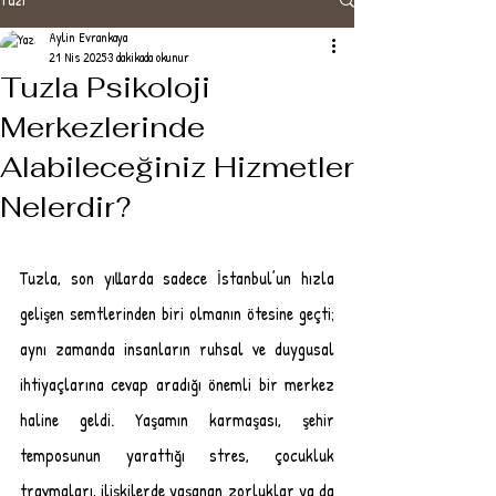
Aylin Evrankaya
21 Nis 2025
3 dakikada okunur
Tuzla Psikoloji
Merkezlerinde
Alabileceğiniz Hizmetler
Nelerdir?
Tuzla, son yıllarda sadece İstanbul’un hızla 
gelişen semtlerinden biri olmanın ötesine geçti; 
aynı zamanda insanların ruhsal ve duygusal 
ihtiyaçlarına cevap aradığı önemli bir merkez 
haline geldi. Yaşamın karmaşası, şehir 
temposunun yarattığı stres, çocukluk 
travmaları, ilişkilerde yaşanan zorluklar ya da 