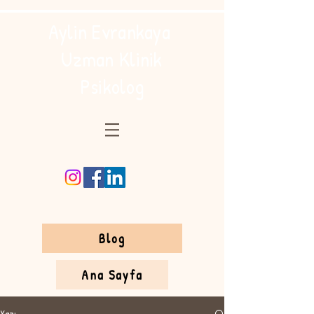
Aylin Evrankaya
Uzman Klinik
Psikolog
Blog
Ana Sayfa
Yazı