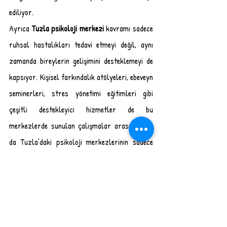
ediliyor.
Ayrıca 
Tuzla psikoloji merkezi
 kavramı sadece 
ruhsal hastalıkları tedavi etmeyi değil, aynı 
zamanda bireylerin gelişimini desteklemeyi de 
kapsıyor. Kişisel farkındalık atölyeleri, ebeveyn 
seminerleri, stres yönetimi eğitimleri gibi 
çeşitli destekleyici hizmetler de bu 
merkezlerde sunulan çalışmalar arasında. Bu 
da Tuzla’daki psikoloji merkezlerinin sadece 
klinik bir alan değil, aynı zamanda sosyal 
gelişim için de bir platform olduğunu 
gösteriyor.
Ruh sağlığı, fiziksel sağlık kadar önemli; hatta 
bazen daha da belirleyici bir faktör. İnsan 